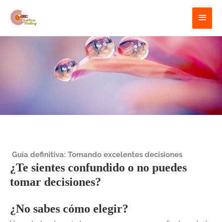
Ir
contenido
Menú
al
contenido
princi
Guía definitiva: Tomando excelentes decisiones
¿Te sientes confundido o no puedes
tomar decisiones?
¿No sabes cómo elegir?